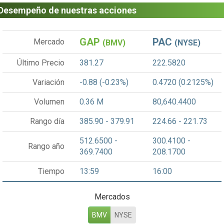
Desempeño de nuestras acciones
GAP
PAC
Mercado
(BMV)
(NYSE)
Último Precio
381.27
222.5820
Variación
-0.88
(
-0.23
%)
0.4720
(
0.2125
%)
Volumen
0.36 M
80,640.4400
Rango día
385.90
-
379.91
224.66
-
221.73
512.6500 -
300.4100 -
Rango año
369.7400
208.1700
Tiempo
13:59
16:00
Mercados
BMV
NYSE